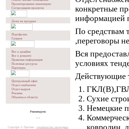
Проектирование инженерии
конкретные пр
Согласования проектов
информацией п
Дома на продажу
По средствам 
Портфолио
,переговоры не
Галерея
Вся предостав
Все о дизайне
Все о ремонте
Правовая информация
условиях тенд
Полезные ресурсы
Партнеры
Действующие 
Центральный офис
Отдел снабжения
ГКЛ(В),ГВ
Отдел кадров
Реклама
Сухие стро
Объекты в области
Немецкие п
Рекомендуем:
Коммерческ
:: ::
ковролин, л
Copyright © Престиж -
строительство загородных