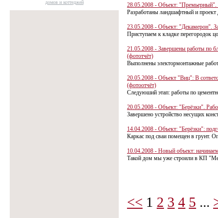
домов и коттеджей
28.05.2008 - Объект: "Премьерный".
Разработаны ландшафтный и проект д
23.05.2008 - Объект: "Декамерон". 
Приступаем к кладке перегородок цо
21.05.2008 - Завершены работы по б
(фототчёт)
Выполнены электормонтажные работы
20.05.2008 - Объект "Виц": В сотве
(фотоотчёт)
Следуюший этап: работы по цементн
20.05.2008 - Объект: "Берёзки". Ра
Завершено устройство несущих конс
14.04.2008 - Объект: "Берёзки": по
Каркас под сваи помещен в грунт. Оп
10.04.2008 - Новый объект: начинае
Такой дом мы уже строили в КП "Мещ
<<
1
2
3
4
5
...