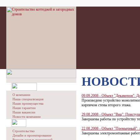
НОВОСТ
О компании
09.09.2008 - Объект "Декамерон": Д
Наша специализация
Произведено устройство монолитно
Наши преимущества
кирпичом стены второго этажа.
Наши гарантии
Наши вакансии
29.08.2008 - Объект "Виц": Приступ
Новости компании
Завершены работы по устройтству т
22.08.2008 - Объект "Премьерный":
Строительство
Завершены электромонтажные работы
Дизайн и проектирование
Ремонт жилых помещений