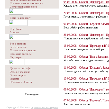
05.08.2008 - Объект "Декамерон": 
Проектирование инженерии
Кладка стен первого этажа завершена
Согласования проектов
20.07.2008 - Объект "Декамерон": П
Готовимся к монолитным работам к 
Дома на продажу
01.07.2008 - Объект "Березки": ЗА
Весь объём работ выполнен!
Портфолио
Галерея
26.06.2008 - Объект "Декамерон": П
Приступаем к опалубочным работам
Все о дизайне
18.06.2008 - Объект "Премьерный":
Все о ремонте
Выложена фасадная часть забора....
Правовая информация
Полезные ресурсы
13.06.2008 - Объект "Виц": Заверше
Партнеры
Устройство стяжки идет полным ход
11.06.2008 - Объект "Классик": Зав
Центральный офис
Производятся работы по устройству
Отдел снабжения
Отдел кадров
10.06.2008 - Объект "Премьерный":
Реклама
Объекты в области
По желанию зазчика осуществляем бу
09.06.2008 - Объект "Декамерон": г
Возведены несущие стены цокольной 
Рекомендуем:
:: ::
07.06.2008 - Объект "Березки": Про
Завершено остекление.
Copyright © Престиж -
строительство загородных